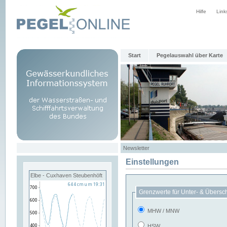
Hilfe
Link
Start
Pegelauswahl über Karte
Newsletter
Einstellungen
Elbe - Cuxhaven Steubenhöft
Grenzwerte für Unter- & Übersc
MHW / MNW
HSW