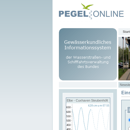
Start
Newsle
Ein
Elbe - Cuxhaven Steubenhöft