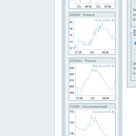
Si
RHEIN - Koblenz
Ge
DONAU - Passau
Si
(M
Ge
ODER - Eisenhüttenstadt