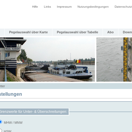
Hilfe
Links
Impressum
Nutzungsbedingungen
Datenschutz
Pegelauswahl über Karte
Pegelauswahl über Tabelle
Abo
Down
tter
stellungen
Grenzwerte für Unter- & Überschreitungen:
MHW / MNW
HSW