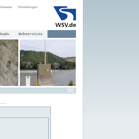
hinweise
Einstellungen
loads
Webservices