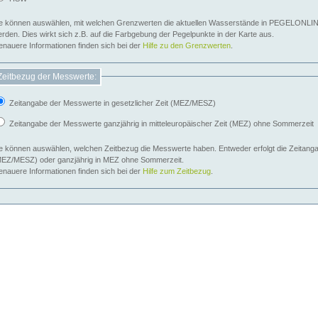
e können auswählen, mit welchen Grenzwerten die aktuellen Wasserstände in PEGELONLIN
werden. Dies wirkt sich z.B. auf die Farbgebung der Pegelpunkte in der Karte aus.
nauere Informationen finden sich bei der
Hilfe zu den Grenzwerten
.
Zeitbezug der Messwerte:
Zeitangabe der Messwerte in gesetzlicher Zeit (MEZ/MESZ)
Zeitangabe der Messwerte ganzjährig in mitteleuropäischer Zeit (MEZ) ohne Sommerzeit
e können auswählen, welchen Zeitbezug die Messwerte haben. Entweder erfolgt die Zeitangab
EZ/MESZ) oder ganzjährig in MEZ ohne Sommerzeit.
nauere Informationen finden sich bei der
Hilfe zum Zeitbezug
.