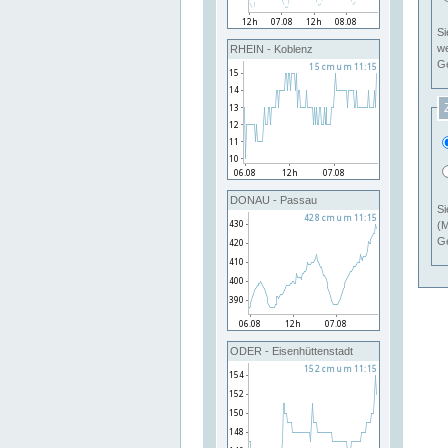
Si
RHEIN - Koblenz
Ge
DONAU - Passau
Si
(M
Ge
ODER - Eisenhüttenstadt