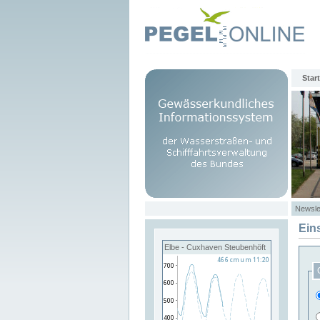
Start
Newsle
Ein
Elbe - Cuxhaven Steubenhöft