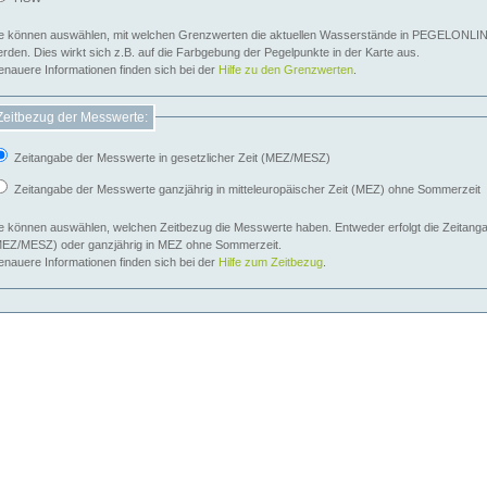
e können auswählen, mit welchen Grenzwerten die aktuellen Wasserstände in PEGELONLIN
werden. Dies wirkt sich z.B. auf die Farbgebung der Pegelpunkte in der Karte aus.
nauere Informationen finden sich bei der
Hilfe zu den Grenzwerten
.
Zeitbezug der Messwerte:
Zeitangabe der Messwerte in gesetzlicher Zeit (MEZ/MESZ)
Zeitangabe der Messwerte ganzjährig in mitteleuropäischer Zeit (MEZ) ohne Sommerzeit
e können auswählen, welchen Zeitbezug die Messwerte haben. Entweder erfolgt die Zeitangab
EZ/MESZ) oder ganzjährig in MEZ ohne Sommerzeit.
nauere Informationen finden sich bei der
Hilfe zum Zeitbezug
.