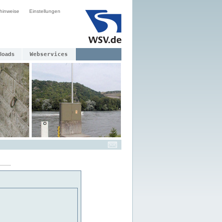
hinweise
Einstellungen
loads
Webservices