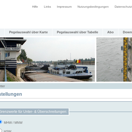
Hilfe
Links
Impressum
Nutzungsbedingungen
Datenschutz
Pegelauswahl über Karte
Pegelauswahl über Tabelle
Abo
Down
tter
stellungen
Grenzwerte für Unter- & Überschreitungen:
MHW / MNW
HSW