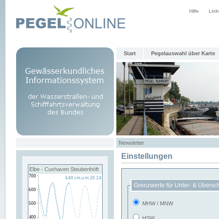
Hilfe
Link
Start
Pegelauswahl über Karte
Newsletter
Einstellungen
Elbe - Cuxhaven Steubenhöft
Grenzwerte für Unter- & Übersc
MHW / MNW
HSW