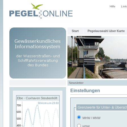
Hilfe
Link
Start
Pegelauswahl über Karte
Newsletter
Einstellungen
Elbe - Cuxhaven Steubenhöft
Grenzwerte für Unter- & Übersc
MHW / MNW
HSW