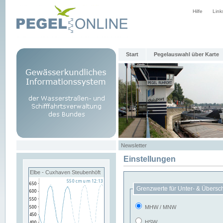
Hilfe
Link
Start
Pegelauswahl über Karte
Newsletter
Einstellungen
Elbe - Cuxhaven Steubenhöft
Grenzwerte für Unter- & Übersc
MHW / MNW
HSW