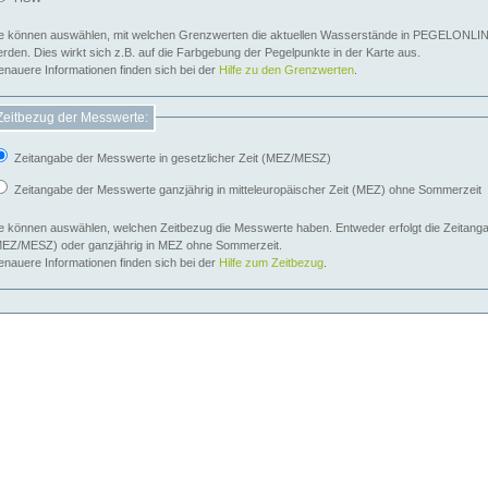
e können auswählen, mit welchen Grenzwerten die aktuellen Wasserstände in PEGELONLIN
werden. Dies wirkt sich z.B. auf die Farbgebung der Pegelpunkte in der Karte aus.
nauere Informationen finden sich bei der
Hilfe zu den Grenzwerten
.
Zeitbezug der Messwerte:
Zeitangabe der Messwerte in gesetzlicher Zeit (MEZ/MESZ)
Zeitangabe der Messwerte ganzjährig in mitteleuropäischer Zeit (MEZ) ohne Sommerzeit
e können auswählen, welchen Zeitbezug die Messwerte haben. Entweder erfolgt die Zeitangab
EZ/MESZ) oder ganzjährig in MEZ ohne Sommerzeit.
nauere Informationen finden sich bei der
Hilfe zum Zeitbezug
.