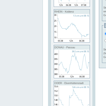
Si
RHEIN - Koblenz
Ge
DONAU - Passau
Si
(M
Ge
ODER - Eisenhüttenstadt