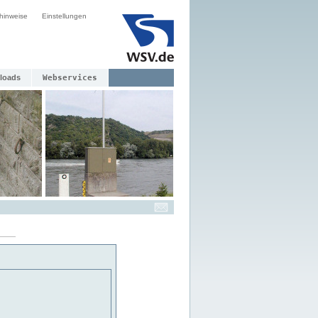
hinweise
Einstellungen
loads
Webservices