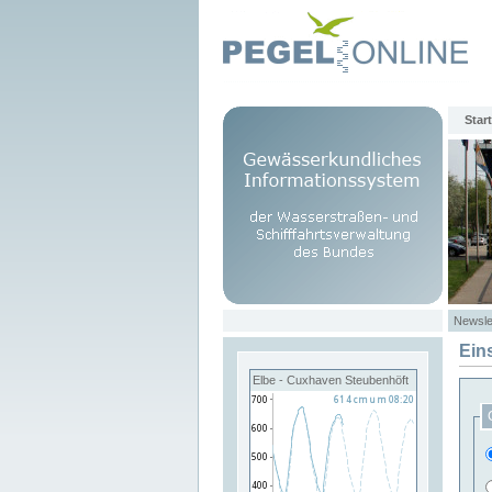
Start
Newsle
Ein
Elbe - Cuxhaven Steubenhöft