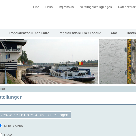
Hilfe
Links
Impressum
Nutzungsbedingungen
Datenschutz
Pegelauswahl über Karte
Pegelauswahl über Tabelle
Abo
Down
tter
stellungen
Grenzwerte für Unter- & Überschreitungen:
MHW / MNW
HSW