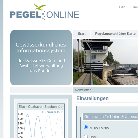
Hilfe
Link
Start
Pegelauswahl über Karte
Newsletter
Einstellungen
Elbe - Cuxhaven Steubenhöft
Grenzwerte für Unter- & Übersc
MHW / MNW
HSW