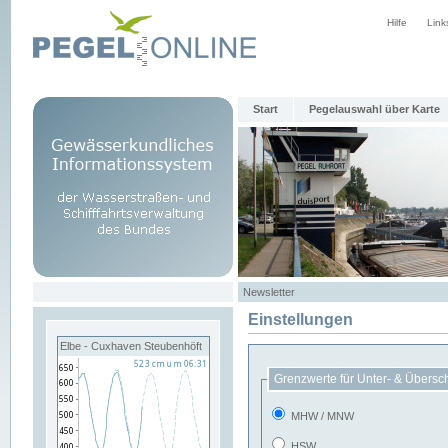
Hilfe
Link
Start
Pegelauswahl über Karte
Newsletter
Einstellungen
Elbe - Cuxhaven Steubenhöft
Grenzwerte für Unter- & Übersc
MHW / MNW
HSW