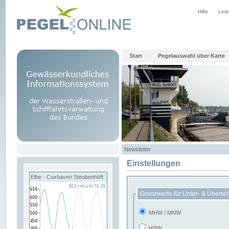
Hilfe
Link
Start
Pegelauswahl über Karte
Newsletter
Einstellungen
Elbe - Cuxhaven Steubenhöft
Grenzwerte für Unter- & Übersc
MHW / MNW
HSW