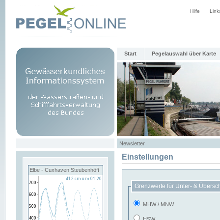
Hilfe
Link
Start
Pegelauswahl über Karte
Newsletter
Einstellungen
Elbe - Cuxhaven Steubenhöft
Grenzwerte für Unter- & Übersc
MHW / MNW
HSW