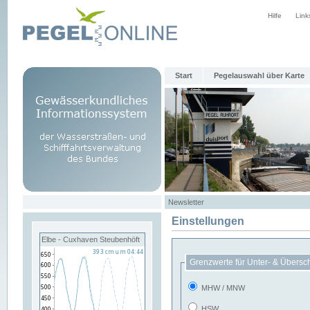
Hilfe
Link
Start
Pegelauswahl über Karte
Newsletter
Einstellungen
Elbe - Cuxhaven Steubenhöft
Grenzwerte für Unter- & Übersc
MHW / MNW
HSW