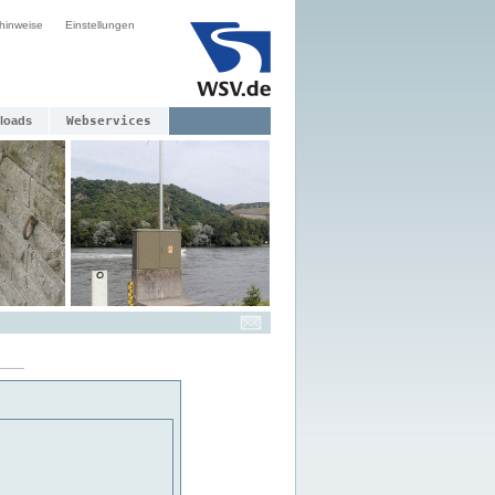
hinweise
Einstellungen
loads
Webservices