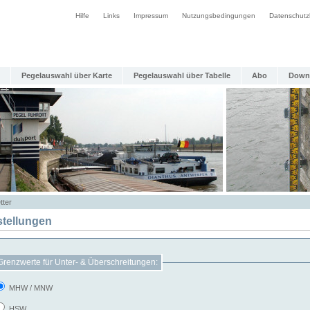
Hilfe
Links
Impressum
Nutzungsbedingungen
Datenschutz
Pegelauswahl über Karte
Pegelauswahl über Tabelle
Abo
Down
tter
stellungen
Grenzwerte für Unter- & Überschreitungen:
MHW / MNW
HSW