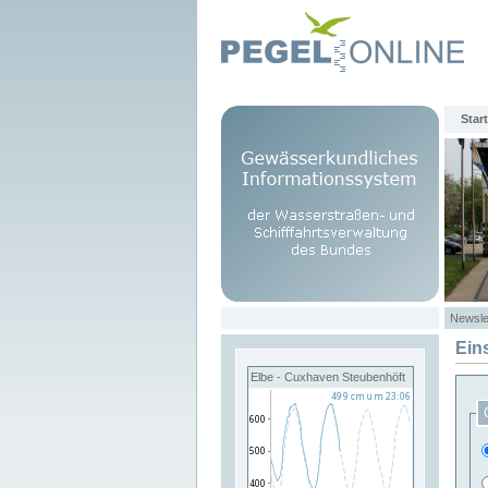
Start
Newsle
Ein
Elbe - Cuxhaven Steubenhöft