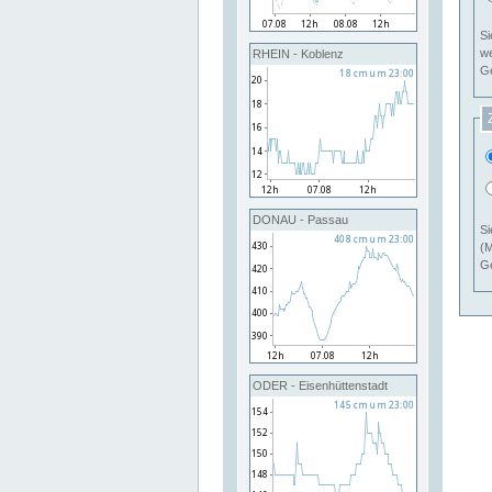
Si
RHEIN - Koblenz
Ge
DONAU - Passau
Si
(M
Ge
ODER - Eisenhüttenstadt