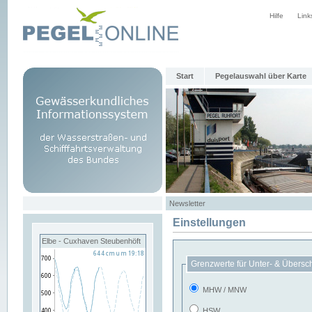
Hilfe
Link
Start
Pegelauswahl über Karte
Newsletter
Einstellungen
Elbe - Cuxhaven Steubenhöft
Grenzwerte für Unter- & Übersc
MHW / MNW
HSW