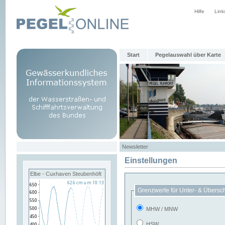
Hilfe
Link
Start
Pegelauswahl über Karte
Newsletter
Einstellungen
Elbe - Cuxhaven Steubenhöft
Grenzwerte für Unter- & Übersc
MHW / MNW
HSW