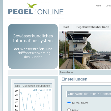
Hilfe
Link
Start
Pegelauswahl über Karte
Newsletter
Einstellungen
Elbe - Cuxhaven Steubenhöft
Grenzwerte für Unter- & Übersc
MHW / MNW
HSW