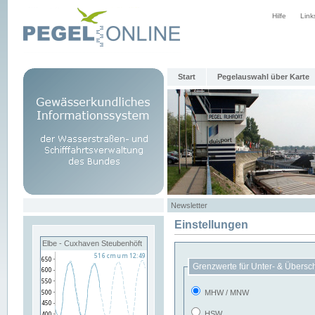
Hilfe
Link
Start
Pegelauswahl über Karte
Newsletter
Einstellungen
Elbe - Cuxhaven Steubenhöft
Grenzwerte für Unter- & Übersc
MHW / MNW
HSW