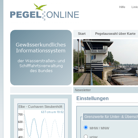
Hilfe
Link
Start
Pegelauswahl über Karte
Newsletter
Einstellungen
Elbe - Cuxhaven Steubenhöft
Grenzwerte für Unter- & Übersc
MHW / MNW
HSW