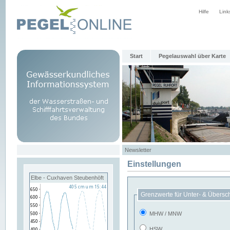
Hilfe
Link
Start
Pegelauswahl über Karte
Newsletter
Einstellungen
Elbe - Cuxhaven Steubenhöft
Grenzwerte für Unter- & Übersc
MHW / MNW
HSW