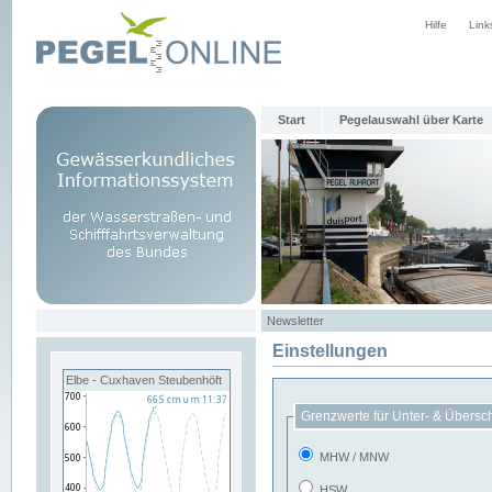
Hilfe
Link
Start
Pegelauswahl über Karte
Newsletter
Einstellungen
Elbe - Cuxhaven Steubenhöft
Grenzwerte für Unter- & Übersc
MHW / MNW
HSW