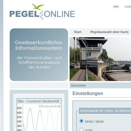
Hilfe
Link
Start
Pegelauswahl über Karte
Newsletter
Einstellungen
Elbe - Cuxhaven Steubenhöft
Grenzwerte für Unter- & Übersc
MHW / MNW
HSW