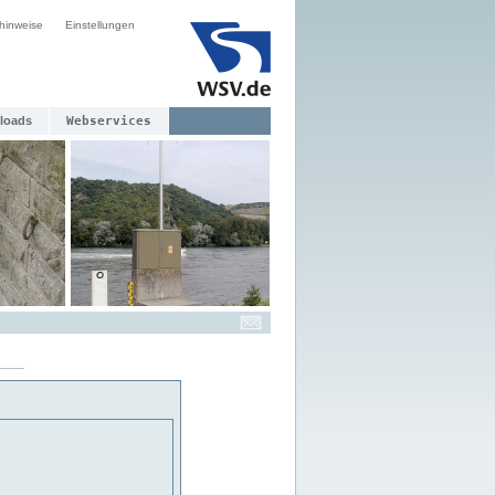
hinweise
Einstellungen
loads
Webservices