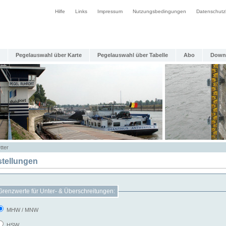
Hilfe
Links
Impressum
Nutzungsbedingungen
Datenschutz
Pegelauswahl über Karte
Pegelauswahl über Tabelle
Abo
Down
tter
stellungen
Grenzwerte für Unter- & Überschreitungen:
MHW / MNW
HSW