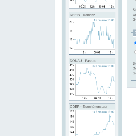
Si
RHEIN - Koblenz
Ge
DONAU - Passau
Si
(M
Ge
ODER - Eisenhüttenstadt