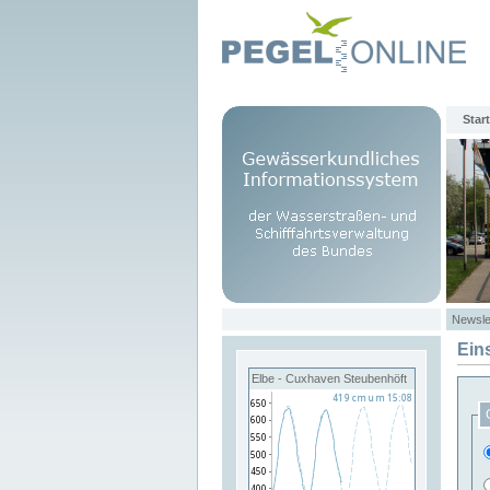
Start
Newsle
Ein
Elbe - Cuxhaven Steubenhöft