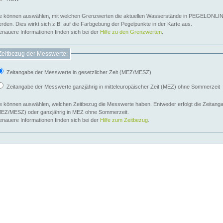
e können auswählen, mit welchen Grenzwerten die aktuellen Wasserstände in PEGELONLIN
werden. Dies wirkt sich z.B. auf die Farbgebung der Pegelpunkte in der Karte aus.
nauere Informationen finden sich bei der
Hilfe zu den Grenzwerten
.
Zeitbezug der Messwerte:
Zeitangabe der Messwerte in gesetzlicher Zeit (MEZ/MESZ)
Zeitangabe der Messwerte ganzjährig in mitteleuropäischer Zeit (MEZ) ohne Sommerzeit
e können auswählen, welchen Zeitbezug die Messwerte haben. Entweder erfolgt die Zeitangab
EZ/MESZ) oder ganzjährig in MEZ ohne Sommerzeit.
nauere Informationen finden sich bei der
Hilfe zum Zeitbezug
.