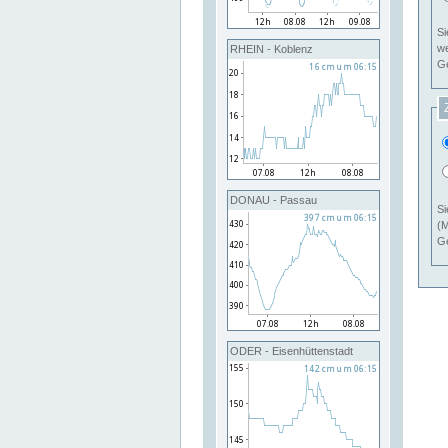
Si
RHEIN - Koblenz
Ge
DONAU - Passau
Si
(M
Ge
ODER - Eisenhüttenstadt