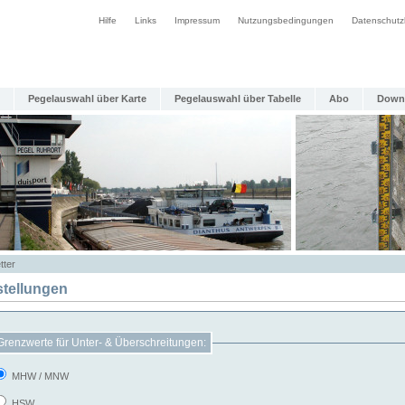
Hilfe
Links
Impressum
Nutzungsbedingungen
Datenschutz
Pegelauswahl über Karte
Pegelauswahl über Tabelle
Abo
Down
tter
stellungen
Grenzwerte für Unter- & Überschreitungen:
MHW / MNW
HSW