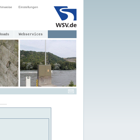
hinweise
Einstellungen
loads
Webservices