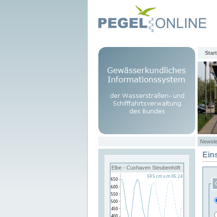
Start
Newsle
Ein
Elbe - Cuxhaven Steubenhöft