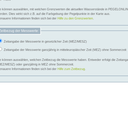
e können auswählen, mit welchen Grenzwerten die aktuellen Wasserstände in PEGELONLIN
werden. Dies wirkt sich z.B. auf die Farbgebung der Pegelpunkte in der Karte aus.
nauere Informationen finden sich bei der
Hilfe zu den Grenzwerten
.
Zeitbezug der Messwerte:
Zeitangabe der Messwerte in gesetzlicher Zeit (MEZ/MESZ)
Zeitangabe der Messwerte ganzjährig in mitteleuropäischer Zeit (MEZ) ohne Sommerzeit
e können auswählen, welchen Zeitbezug die Messwerte haben. Entweder erfolgt die Zeitangab
EZ/MESZ) oder ganzjährig in MEZ ohne Sommerzeit.
nauere Informationen finden sich bei der
Hilfe zum Zeitbezug
.