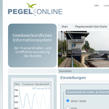
Hilfe
Link
Start
Pegelauswahl über Karte
Newsletter
Einstellungen
Elbe - Cuxhaven Steubenhöft
Grenzwerte für Unter- & Übersc
MHW / MNW
HSW