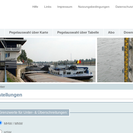
Hilfe
Links
Impressum
Nutzungsbedingungen
Datenschutz
Pegelauswahl über Karte
Pegelauswahl über Tabelle
Abo
Down
tter
stellungen
Grenzwerte für Unter- & Überschreitungen:
MHW / MNW
HSW