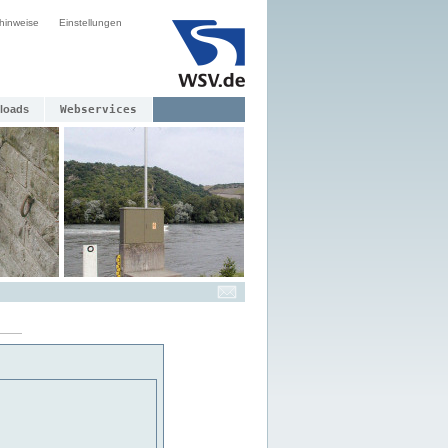
hinweise
Einstellungen
loads
Webservices