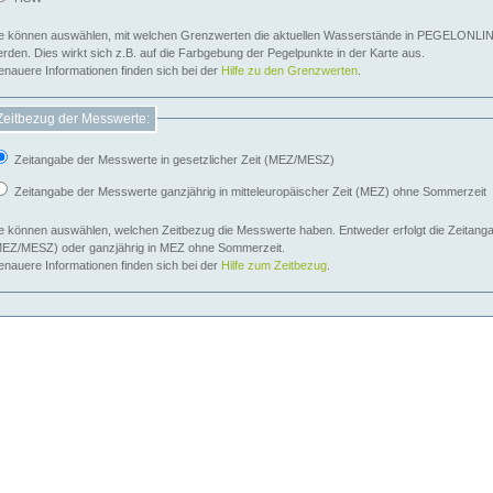
e können auswählen, mit welchen Grenzwerten die aktuellen Wasserstände in PEGELONLIN
werden. Dies wirkt sich z.B. auf die Farbgebung der Pegelpunkte in der Karte aus.
nauere Informationen finden sich bei der
Hilfe zu den Grenzwerten
.
Zeitbezug der Messwerte:
Zeitangabe der Messwerte in gesetzlicher Zeit (MEZ/MESZ)
Zeitangabe der Messwerte ganzjährig in mitteleuropäischer Zeit (MEZ) ohne Sommerzeit
e können auswählen, welchen Zeitbezug die Messwerte haben. Entweder erfolgt die Zeitangab
EZ/MESZ) oder ganzjährig in MEZ ohne Sommerzeit.
nauere Informationen finden sich bei der
Hilfe zum Zeitbezug
.