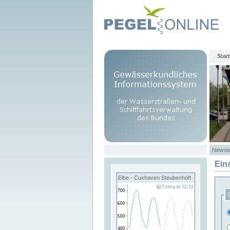
Start
Newsle
Ein
Elbe - Cuxhaven Steubenhöft