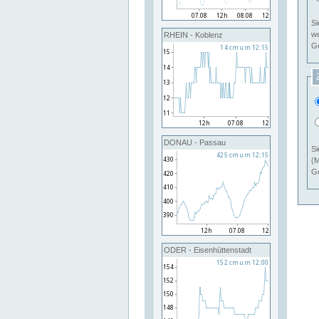
Si
RHEIN - Koblenz
Ge
DONAU - Passau
Si
(M
Ge
ODER - Eisenhüttenstadt