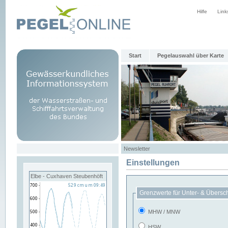
Hilfe
Link
Start
Pegelauswahl über Karte
Newsletter
Einstellungen
Elbe - Cuxhaven Steubenhöft
Grenzwerte für Unter- & Übersc
MHW / MNW
HSW