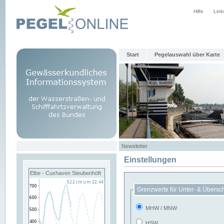
Hilfe
Link
Start
Pegelauswahl über Karte
Newsletter
Einstellungen
Elbe - Cuxhaven Steubenhöft
Grenzwerte für Unter- & Übersc
MHW / MNW
HSW