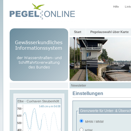
Hilfe
Link
Start
Pegelauswahl über Karte
Newsletter
Einstellungen
Elbe - Cuxhaven Steubenhöft
Grenzwerte für Unter- & Übersc
MHW / MNW
HSW