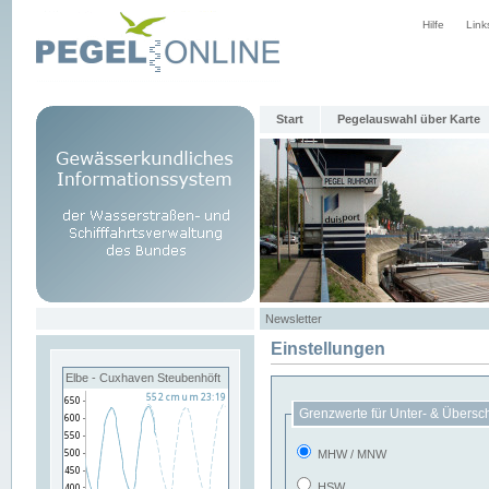
Hilfe
Link
Start
Pegelauswahl über Karte
Newsletter
Einstellungen
Elbe - Cuxhaven Steubenhöft
Grenzwerte für Unter- & Übersc
MHW / MNW
HSW