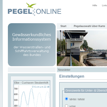
Hilfe
Link
Start
Pegelauswahl über Karte
Newsletter
Einstellungen
Elbe - Cuxhaven Steubenhöft
Grenzwerte für Unter- & Übersc
MHW / MNW
HSW