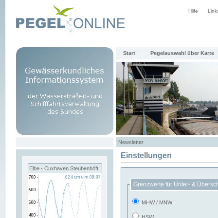
Hilfe
Link
Start
Pegelauswahl über Karte
Newsletter
Einstellungen
Elbe - Cuxhaven Steubenhöft
Grenzwerte für Unter- & Übersc
MHW / MNW
HSW