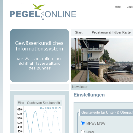
Hilfe
Link
Start
Pegelauswahl über Karte
Newsletter
Einstellungen
Elbe - Cuxhaven Steubenhöft
Grenzwerte für Unter- & Übersc
MHW / MNW
HSW