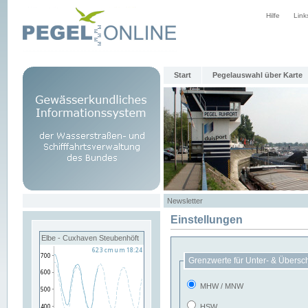
Hilfe
Link
Start
Pegelauswahl über Karte
Newsletter
Einstellungen
Elbe - Cuxhaven Steubenhöft
Grenzwerte für Unter- & Übersc
MHW / MNW
HSW