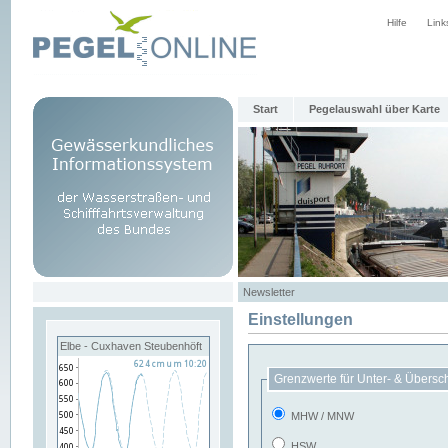
Hilfe
Link
Start
Pegelauswahl über Karte
Newsletter
Einstellungen
Elbe - Cuxhaven Steubenhöft
Grenzwerte für Unter- & Übersc
MHW / MNW
HSW