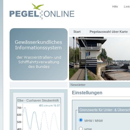
Hilfe
Link
Start
Pegelauswahl über Karte
Newsletter
Einstellungen
Elbe - Cuxhaven Steubenhöft
Grenzwerte für Unter- & Übersc
MHW / MNW
HSW