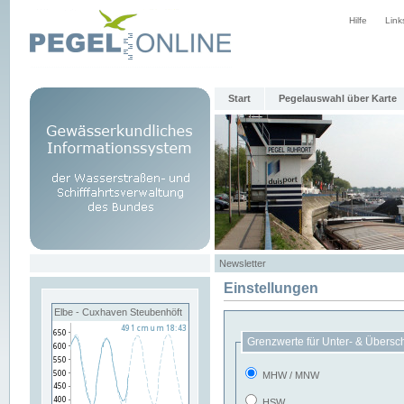
Hilfe
Link
Start
Pegelauswahl über Karte
Newsletter
Einstellungen
Elbe - Cuxhaven Steubenhöft
Grenzwerte für Unter- & Übersc
MHW / MNW
HSW