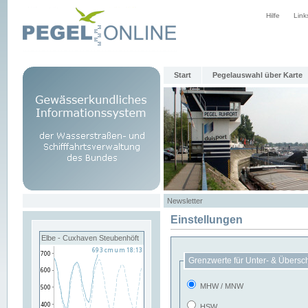
Hilfe
Link
Start
Pegelauswahl über Karte
Newsletter
Einstellungen
Elbe - Cuxhaven Steubenhöft
Grenzwerte für Unter- & Übersc
MHW / MNW
HSW