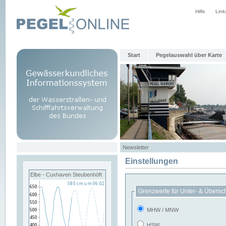
Hilfe
Link
Start
Pegelauswahl über Karte
Newsletter
Einstellungen
Elbe - Cuxhaven Steubenhöft
Grenzwerte für Unter- & Übersc
MHW / MNW
HSW