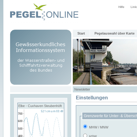
Hilfe
Link
Start
Pegelauswahl über Karte
Newsletter
Einstellungen
Elbe - Cuxhaven Steubenhöft
Grenzwerte für Unter- & Übersc
MHW / MNW
HSW