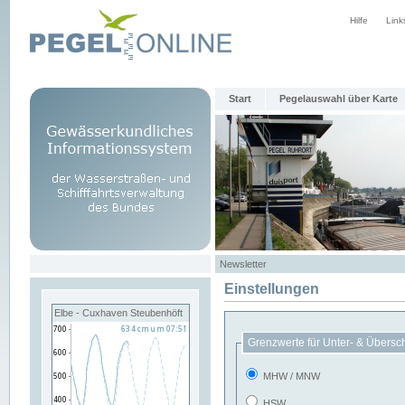
Hilfe
Link
Start
Pegelauswahl über Karte
Newsletter
Einstellungen
Elbe - Cuxhaven Steubenhöft
Grenzwerte für Unter- & Übersc
MHW / MNW
HSW