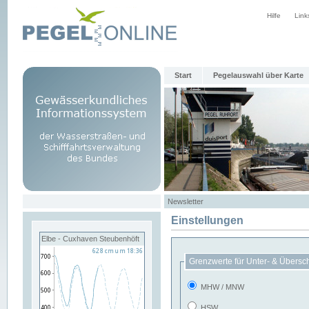
Hilfe
Link
Start
Pegelauswahl über Karte
Newsletter
Einstellungen
Elbe - Cuxhaven Steubenhöft
Grenzwerte für Unter- & Übersc
MHW / MNW
HSW