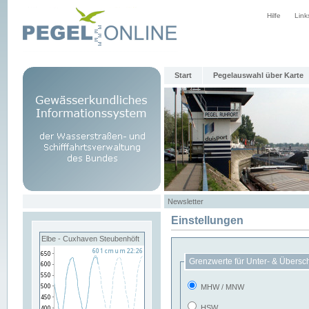
Hilfe
Link
Start
Pegelauswahl über Karte
Newsletter
Einstellungen
Elbe - Cuxhaven Steubenhöft
Grenzwerte für Unter- & Übersc
MHW / MNW
HSW