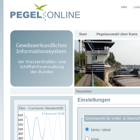
Hilfe
Link
Start
Pegelauswahl über Karte
Newsletter
Einstellungen
Elbe - Cuxhaven Steubenhöft
Grenzwerte für Unter- & Übersc
MHW / MNW
HSW