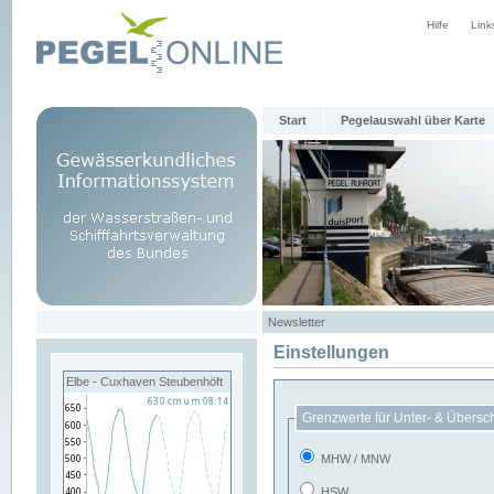
Hilfe
Link
Start
Pegelauswahl über Karte
Newsletter
Einstellungen
Elbe - Cuxhaven Steubenhöft
Grenzwerte für Unter- & Übersc
MHW / MNW
HSW