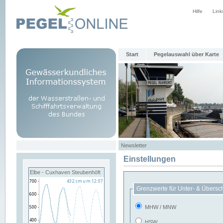
Hilfe
Link
Start
Pegelauswahl über Karte
Newsletter
Einstellungen
Elbe - Cuxhaven Steubenhöft
Grenzwerte für Unter- & Übersc
MHW / MNW
HSW