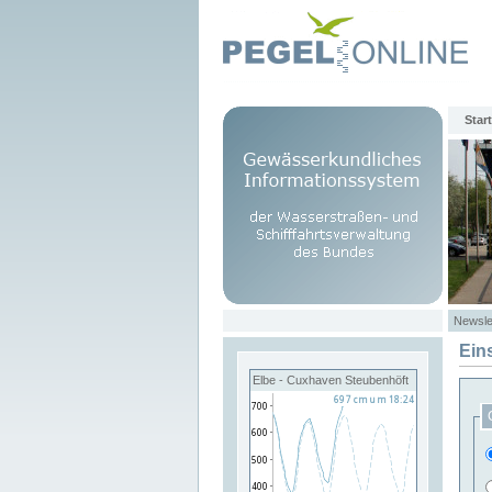
Start
Newsle
Ein
Elbe - Cuxhaven Steubenhöft