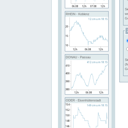
Si
RHEIN - Koblenz
Ge
DONAU - Passau
Si
(M
Ge
ODER - Eisenhüttenstadt