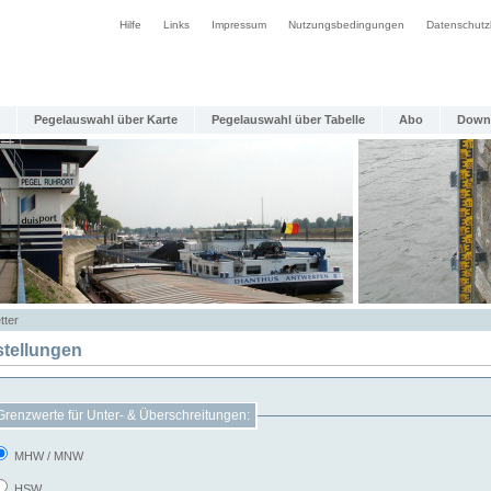
Hilfe
Links
Impressum
Nutzungsbedingungen
Datenschutz
Pegelauswahl über Karte
Pegelauswahl über Tabelle
Abo
Down
tter
stellungen
Grenzwerte für Unter- & Überschreitungen:
MHW / MNW
HSW