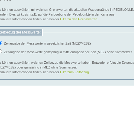
e können auswählen, mit welchen Grenzwerten die aktuellen Wasserstände in PEGELONLIN
werden. Dies wirkt sich z.B. auf die Farbgebung der Pegelpunkte in der Karte aus.
nauere Informationen finden sich bei der
Hilfe zu den Grenzwerten
.
Zeitbezug der Messwerte:
Zeitangabe der Messwerte in gesetzlicher Zeit (MEZ/MESZ)
Zeitangabe der Messwerte ganzjährig in mitteleuropäischer Zeit (MEZ) ohne Sommerzeit
e können auswählen, welchen Zeitbezug die Messwerte haben. Entweder erfolgt die Zeitangab
EZ/MESZ) oder ganzjährig in MEZ ohne Sommerzeit.
nauere Informationen finden sich bei der
Hilfe zum Zeitbezug
.