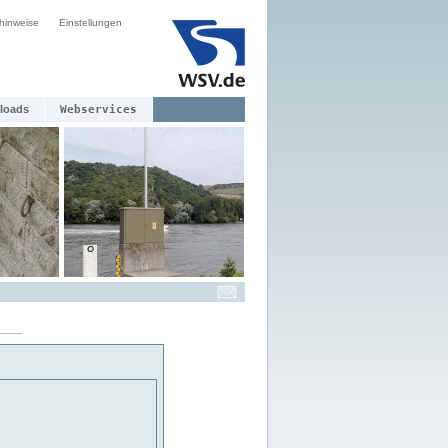
hinweise
Einstellungen
loads
Webservices