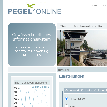
Hilfe
Link
Start
Pegelauswahl über Karte
Newsletter
Einstellungen
Elbe - Cuxhaven Steubenhöft
Grenzwerte für Unter- & Übersc
MHW / MNW
HSW