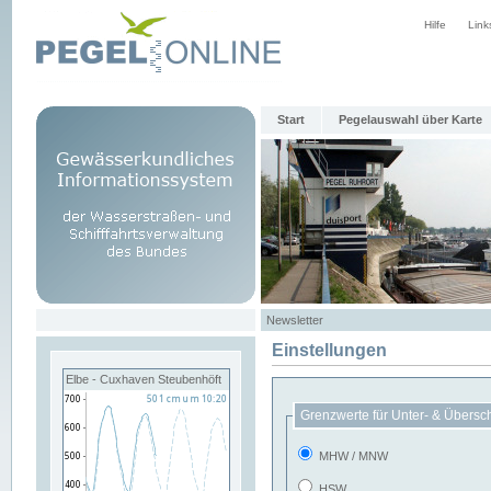
Hilfe
Link
Start
Pegelauswahl über Karte
Newsletter
Einstellungen
Elbe - Cuxhaven Steubenhöft
Grenzwerte für Unter- & Übersc
MHW / MNW
HSW