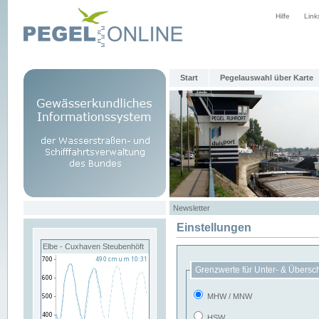
Hilfe
Link
Start
Pegelauswahl über Karte
Newsletter
Einstellungen
Elbe - Cuxhaven Steubenhöft
Grenzwerte für Unter- & Übersc
MHW / MNW
HSW