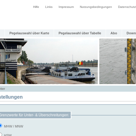
Hilfe
Links
Impressum
Nutzungsbedingungen
Datenschutz
Pegelauswahl über Karte
Pegelauswahl über Tabelle
Abo
Down
tter
stellungen
Grenzwerte für Unter- & Überschreitungen:
MHW / MNW
HSW