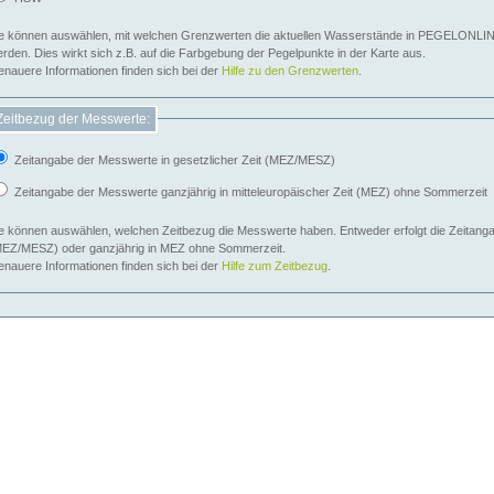
e können auswählen, mit welchen Grenzwerten die aktuellen Wasserstände in PEGELONLIN
werden. Dies wirkt sich z.B. auf die Farbgebung der Pegelpunkte in der Karte aus.
nauere Informationen finden sich bei der
Hilfe zu den Grenzwerten
.
Zeitbezug der Messwerte:
Zeitangabe der Messwerte in gesetzlicher Zeit (MEZ/MESZ)
Zeitangabe der Messwerte ganzjährig in mitteleuropäischer Zeit (MEZ) ohne Sommerzeit
e können auswählen, welchen Zeitbezug die Messwerte haben. Entweder erfolgt die Zeitangab
EZ/MESZ) oder ganzjährig in MEZ ohne Sommerzeit.
nauere Informationen finden sich bei der
Hilfe zum Zeitbezug
.