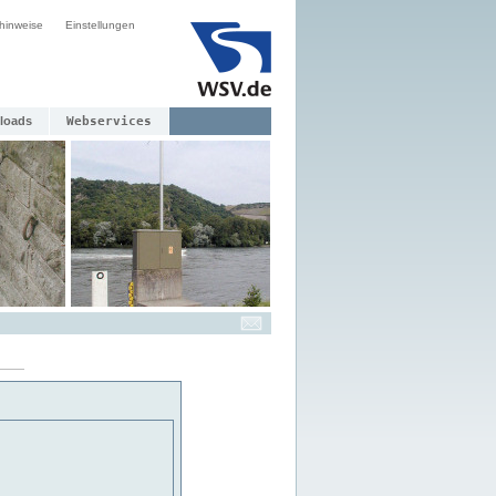
hinweise
Einstellungen
loads
Webservices