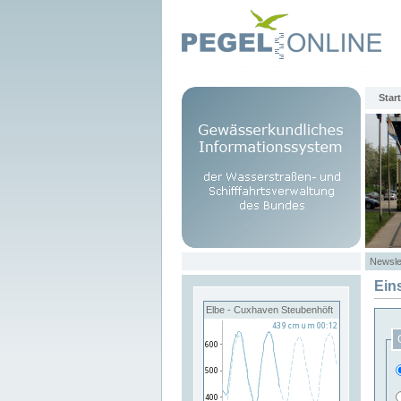
Start
Newsle
Ein
Elbe - Cuxhaven Steubenhöft