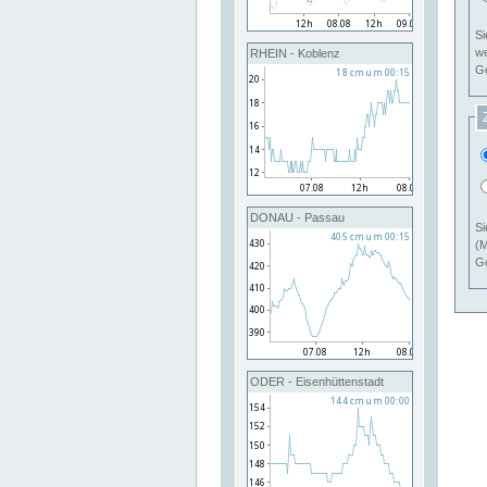
Si
RHEIN - Koblenz
Ge
DONAU - Passau
Si
(M
Ge
ODER - Eisenhüttenstadt